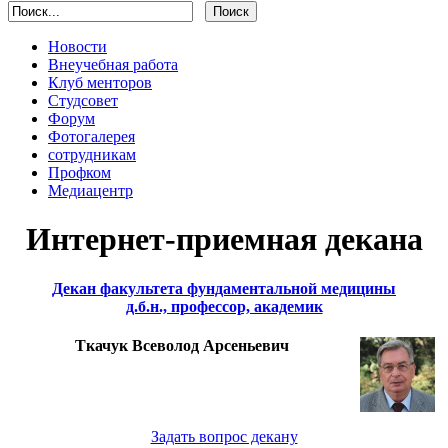
Новости
Внеучебная работа
Клуб менторов
Студсовет
Форум
Фотогалерея
сотрудникам
Профком
Медиацентр
Интернет-приемная декана
Декан факультета фундаментальной медицины
д.б.н., профессор, академик
Ткачук Всеволод Арсеньевич
Задать вопрос декану