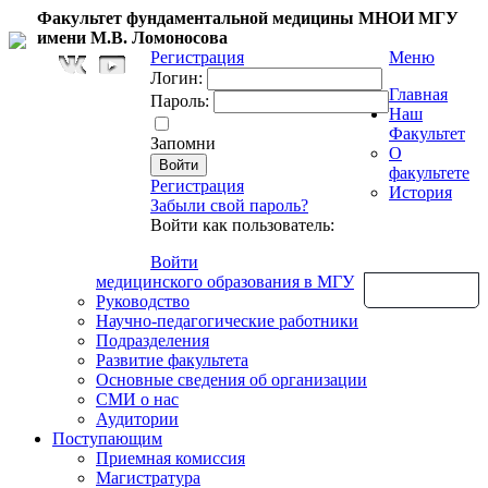
Факультет фундаментальной медицины МНОИ МГУ
имени М.В. Ломоносова
Регистрация
Меню
Логин:
Главная
Пароль:
Наш
Факультет
Запомни
О
факультете
Регистрация
История
Забыли свой пароль?
Войти как пользователь:
Войти
медицинского образования в МГУ
Обратная связь
Руководство
Научно-педагогические работники
Подразделения
Развитие факультета
Основные сведения об организации
СМИ о нас
Аудитории
Поступающим
Приемная комиссия
Магистратура