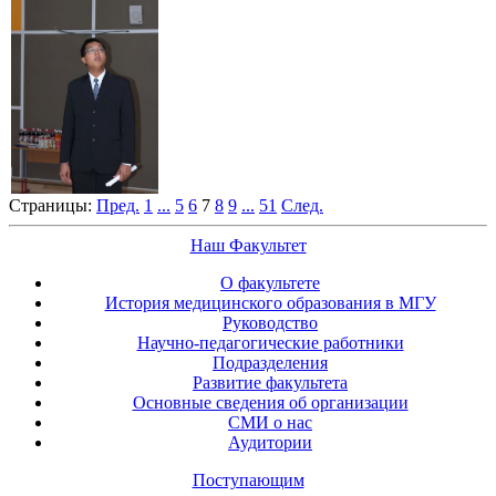
Страницы:
Пред.
1
...
5
6
7
8
9
...
51
След.
Наш Факультет
О факультете
История медицинского образования в МГУ
Руководство
Научно-педагогические работники
Подразделения
Развитие факультета
Основные сведения об организации
СМИ о нас
Аудитории
Поступающим