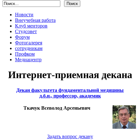
Новости
Внеучебная работа
Клуб менторов
Студсовет
Форум
Фотогалерея
сотрудникам
Профком
Медиацентр
Интернет-приемная декана
Декан факультета фундаментальной медицины
д.б.н., профессор, академик
Ткачук Всеволод Арсеньевич
Задать вопрос декану