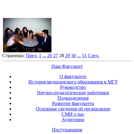
Страницы:
Пред.
1
...
26
27
28
29
30
...
51
След.
Наш Факультет
О факультете
История медицинского образования в МГУ
Руководство
Научно-педагогические работники
Подразделения
Развитие факультета
Основные сведения об организации
СМИ о нас
Аудитории
Поступающим