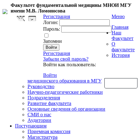
Факультет фундаментальной медицины МНОИ МГУ
имени М.В. Ломоносова
Регистрация
Меню
Логин:
Главная
Пароль:
Наш
Факультет
Запомни
О
факультете
Регистрация
История
Забыли свой пароль?
Войти как пользователь:
Войти
медицинского образования в МГУ
Обратная связь
Руководство
Научно-педагогические работники
Подразделения
Развитие факультета
Основные сведения об организации
СМИ о нас
Аудитории
Поступающим
Приемная комиссия
Магистратура