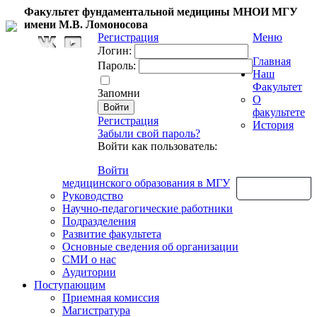
Факультет фундаментальной медицины МНОИ МГУ
имени М.В. Ломоносова
Регистрация
Меню
Логин:
Главная
Пароль:
Наш
Факультет
Запомни
О
факультете
Регистрация
История
Забыли свой пароль?
Войти как пользователь:
Войти
медицинского образования в МГУ
Обратная связь
Руководство
Научно-педагогические работники
Подразделения
Развитие факультета
Основные сведения об организации
СМИ о нас
Аудитории
Поступающим
Приемная комиссия
Магистратура