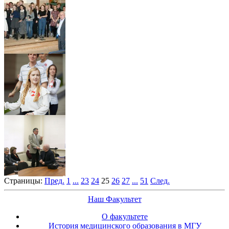
Страницы:
Пред.
1
...
23
24
25
26
27
...
51
След.
Наш Факультет
О факультете
История медицинского образования в МГУ