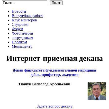
Новости
Внеучебная работа
Клуб менторов
Студсовет
Форум
Фотогалерея
сотрудникам
Профком
Медиацентр
Интернет-приемная декана
Декан факультета фундаментальной медицины
д.б.н., профессор, академик
Ткачук Всеволод Арсеньевич
Задать вопрос декану