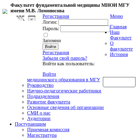
Факультет фундаментальной медицины МНОИ МГУ
имени М.В. Ломоносова
Регистрация
Меню
Логин:
Главная
Пароль:
Наш
Факультет
Запомни
О
факультете
Регистрация
История
Забыли свой пароль?
Войти как пользователь:
Войти
медицинского образования в МГУ
Обратная связь
Руководство
Научно-педагогические работники
Подразделения
Развитие факультета
Основные сведения об организации
СМИ о нас
Аудитории
Поступающим
Приемная комиссия
Магистратура