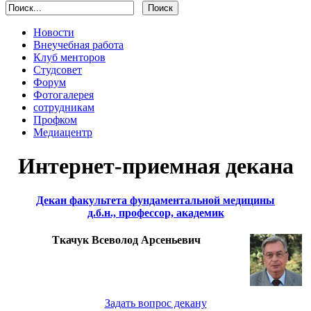
Новости
Внеучебная работа
Клуб менторов
Студсовет
Форум
Фотогалерея
сотрудникам
Профком
Медиацентр
Интернет-приемная декана
Декан факультета фундаментальной медицины
д.б.н., профессор, академик
Ткачук Всеволод Арсеньевич
Задать вопрос декану