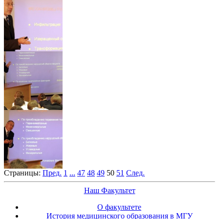
Страницы:
Пред.
1
...
47
48
49
50
51
След.
Наш Факультет
О факультете
История медицинского образования в МГУ