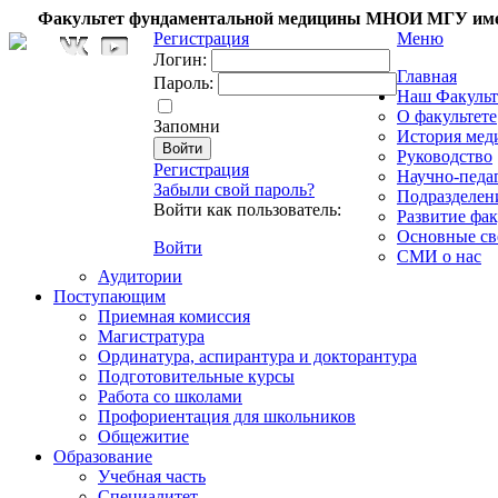
Факультет фундаментальной медицины МНОИ МГУ име
Регистрация
Меню
Логин:
Главная
Пароль:
Наш Факульт
О факультете
Запомни
История мед
Руководство
Регистрация
Научно-педа
Забыли свой пароль?
Подразделен
Войти как пользователь:
Развитие фак
Основные св
Войти
СМИ о нас
Аудитории
Поступающим
Приемная комиссия
Магистратура
Ординатура, аспирантура и докторантура
Подготовительные курсы
Работа со школами
Профориентация для школьников
Общежитие
Образование
Учебная часть
Специалитет