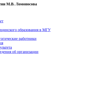
ни М.В. Ломоносова
ет
ицинского образования в МГУ
гогические работники
ия
ультета
едения об организации