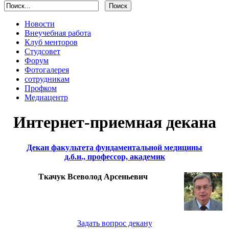
Новости
Внеучебная работа
Клуб менторов
Студсовет
Форум
Фотогалерея
сотрудникам
Профком
Медиацентр
Интернет-приемная декана
Декан факультета фундаментальной медицины
д.б.н., профессор, академик
Ткачук Всеволод Арсеньевич
Задать вопрос декану