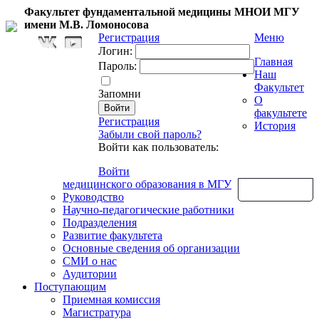
Факультет фундаментальной медицины МНОИ МГУ
имени М.В. Ломоносова
Регистрация
Меню
Логин:
Главная
Пароль:
Наш
Факультет
Запомни
О
факультете
Регистрация
История
Забыли свой пароль?
Войти как пользователь:
Войти
медицинского образования в МГУ
Обратная связь
Руководство
Научно-педагогические работники
Подразделения
Развитие факультета
Основные сведения об организации
СМИ о нас
Аудитории
Поступающим
Приемная комиссия
Магистратура