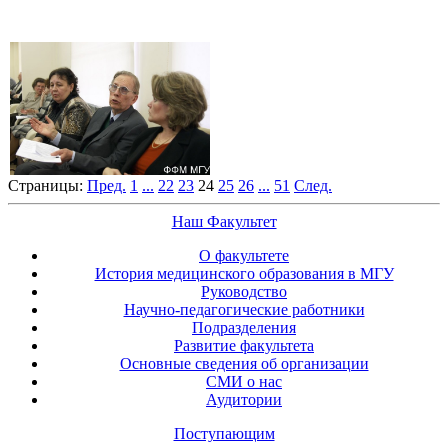
Страницы:
Пред.
1
...
22
23
24
25
26
...
51
След.
Наш Факультет
О факультете
История медицинского образования в МГУ
Руководство
Научно-педагогические работники
Подразделения
Развитие факультета
Основные сведения об организации
СМИ о нас
Аудитории
Поступающим