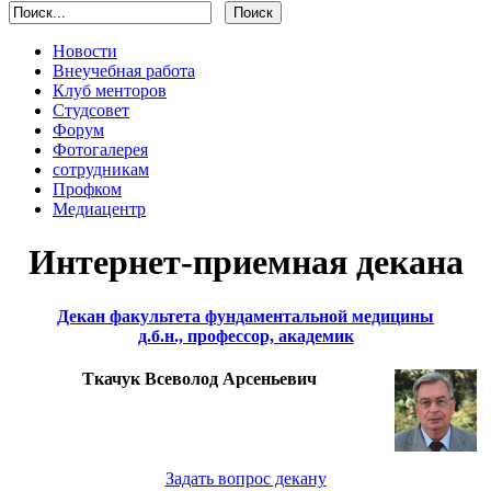
Новости
Внеучебная работа
Клуб менторов
Студсовет
Форум
Фотогалерея
сотрудникам
Профком
Медиацентр
Интернет-приемная декана
Декан факультета фундаментальной медицины
д.б.н., профессор, академик
Ткачук Всеволод Арсеньевич
Задать вопрос декану