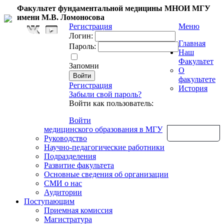
Факультет фундаментальной медицины МНОИ МГУ
имени М.В. Ломоносова
Регистрация
Меню
Логин:
Главная
Пароль:
Наш
Факультет
Запомни
О
факультете
Регистрация
История
Забыли свой пароль?
Войти как пользователь:
Войти
медицинского образования в МГУ
Обратная связь
Руководство
Научно-педагогические работники
Подразделения
Развитие факультета
Основные сведения об организации
СМИ о нас
Аудитории
Поступающим
Приемная комиссия
Магистратура