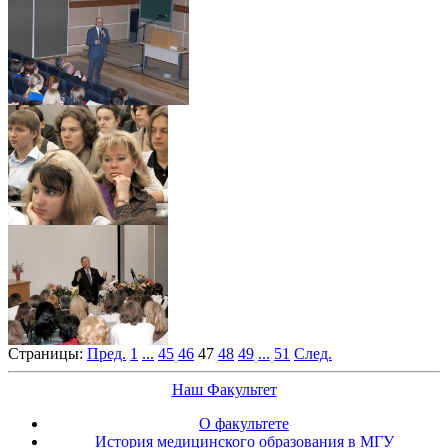
Страницы:
Пред.
1
...
45
46
47
48
49
...
51
След.
Наш Факультет
О факультете
История медицинского образования в МГУ