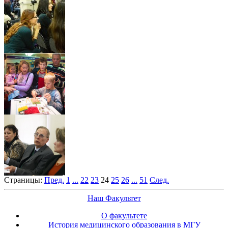
Страницы:
Пред.
1
...
22
23
24
25
26
...
51
След.
Наш Факультет
О факультете
История медицинского образования в МГУ