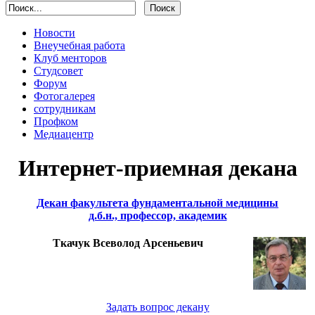
Новости
Внеучебная работа
Клуб менторов
Студсовет
Форум
Фотогалерея
сотрудникам
Профком
Медиацентр
Интернет-приемная декана
Декан факультета фундаментальной медицины
д.б.н., профессор, академик
Ткачук Всеволод Арсеньевич
Задать вопрос декану