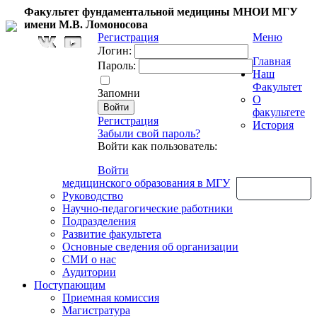
Факультет фундаментальной медицины МНОИ МГУ
имени М.В. Ломоносова
Регистрация
Меню
Логин:
Главная
Пароль:
Наш
Факультет
Запомни
О
факультете
Регистрация
История
Забыли свой пароль?
Войти как пользователь:
Войти
медицинского образования в МГУ
Обратная связь
Руководство
Научно-педагогические работники
Подразделения
Развитие факультета
Основные сведения об организации
СМИ о нас
Аудитории
Поступающим
Приемная комиссия
Магистратура