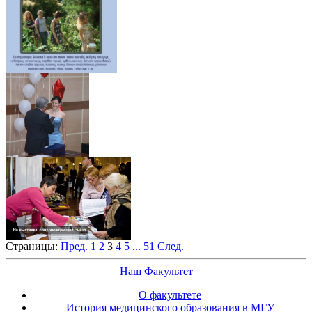
Страницы:
Пред.
1
2
3
4
5
...
51
След.
Наш Факультет
О факультете
История медицинского образования в МГУ