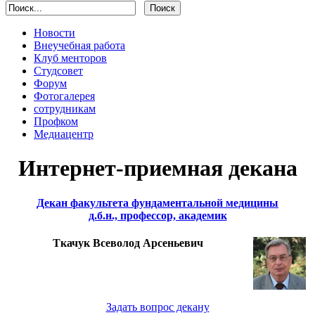
Новости
Внеучебная работа
Клуб менторов
Студсовет
Форум
Фотогалерея
сотрудникам
Профком
Медиацентр
Интернет-приемная декана
Декан факультета фундаментальной медицины
д.б.н., профессор, академик
Ткачук Всеволод Арсеньевич
Задать вопрос декану