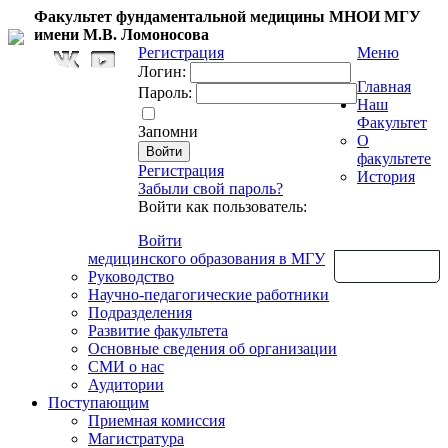
Факультет фундаментальной медицины МНОИ МГУ
имени М.В. Ломоносова
Регистрация
Меню
Логин:
Главная
Пароль:
Наш
Факультет
Запомни
О
факультете
Регистрация
История
Забыли свой пароль?
Войти как пользователь:
Войти
медицинского образования в МГУ
Обратная связь
Руководство
Научно-педагогические работники
Подразделения
Развитие факультета
Основные сведения об организации
СМИ о нас
Аудитории
Поступающим
Приемная комиссия
Магистратура