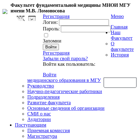
Факультет фундаментальной медицины МНОИ МГУ
имени М.В. Ломоносова
Регистрация
Меню
Логин:
Главная
Пароль:
Наш
Факультет
Запомни
О
факультете
Регистрация
История
Забыли свой пароль?
Войти как пользователь:
Войти
медицинского образования в МГУ
Обратная связь
Руководство
Научно-педагогические работники
Подразделения
Развитие факультета
Основные сведения об организации
СМИ о нас
Аудитории
Поступающим
Приемная комиссия
Магистратура