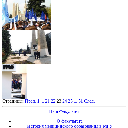
Страницы:
Пред.
1
...
21
22
23
24
25
...
51
След.
Наш Факультет
О факультете
История медицинского образования в МГУ