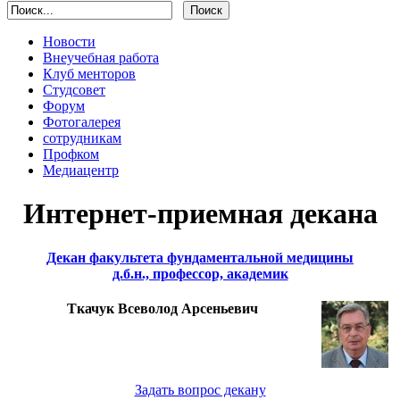
Новости
Внеучебная работа
Клуб менторов
Студсовет
Форум
Фотогалерея
сотрудникам
Профком
Медиацентр
Интернет-приемная декана
Декан факультета фундаментальной медицины
д.б.н., профессор, академик
Ткачук Всеволод Арсеньевич
Задать вопрос декану