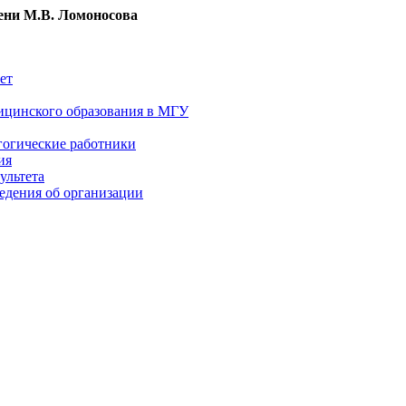
ни М.В. Ломоносова
ет
ицинского образования в МГУ
гогические работники
ия
ультета
едения об организации