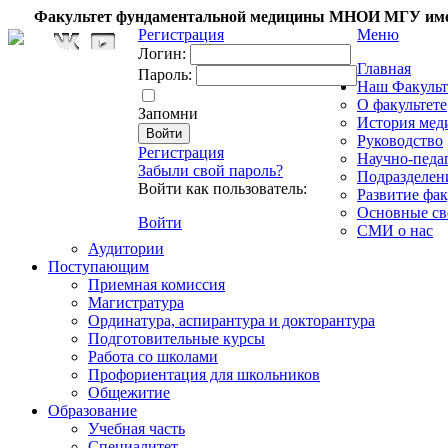
Факультет фундаментальной медицины МНОИ МГУ име
Регистрация
Меню
Логин:
Главная
Пароль:
Наш Факульт
О факультете
Запомни
История мед
Руководство
Регистрация
Научно-педа
Забыли свой пароль?
Подразделен
Войти как пользователь:
Развитие фак
Основные св
Войти
СМИ о нас
Аудитории
Поступающим
Приемная комиссия
Магистратура
Ординатура, аспирантура и докторантура
Подготовительные курсы
Работа со школами
Профориентация для школьников
Общежитие
Образование
Учебная часть
Специалитет