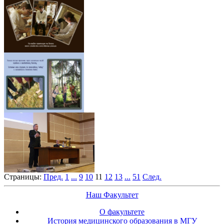
Страницы:
Пред.
1
...
9
10
11
12
13
...
51
След.
Наш Факультет
О факультете
История медицинского образования в МГУ