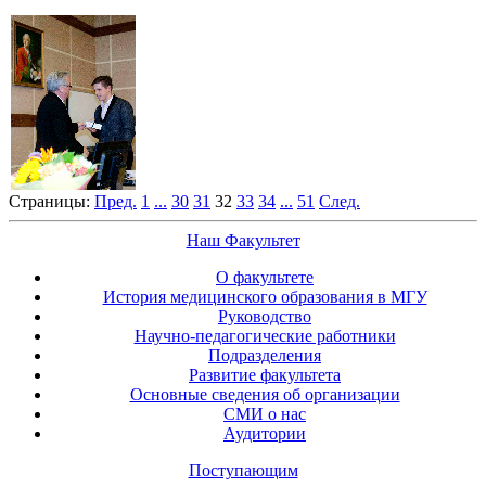
Страницы:
Пред.
1
...
30
31
32
33
34
...
51
След.
Наш Факультет
О факультете
История медицинского образования в МГУ
Руководство
Научно-педагогические работники
Подразделения
Развитие факультета
Основные сведения об организации
СМИ о нас
Аудитории
Поступающим