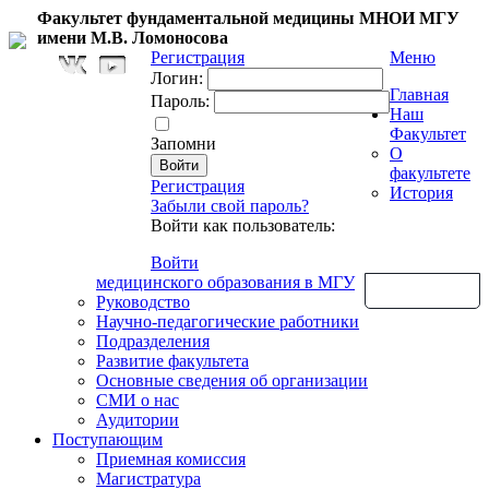
Факультет фундаментальной медицины МНОИ МГУ
имени М.В. Ломоносова
Регистрация
Меню
Логин:
Главная
Пароль:
Наш
Факультет
Запомни
О
факультете
Регистрация
История
Забыли свой пароль?
Войти как пользователь:
Войти
медицинского образования в МГУ
Обратная связь
Руководство
Научно-педагогические работники
Подразделения
Развитие факультета
Основные сведения об организации
СМИ о нас
Аудитории
Поступающим
Приемная комиссия
Магистратура