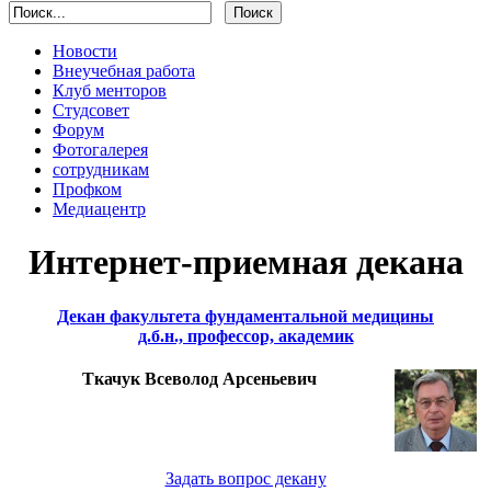
Новости
Внеучебная работа
Клуб менторов
Студсовет
Форум
Фотогалерея
сотрудникам
Профком
Медиацентр
Интернет-приемная декана
Декан факультета фундаментальной медицины
д.б.н., профессор, академик
Ткачук Всеволод Арсеньевич
Задать вопрос декану