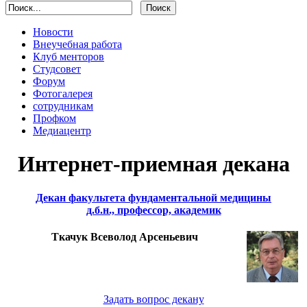
Новости
Внеучебная работа
Клуб менторов
Студсовет
Форум
Фотогалерея
сотрудникам
Профком
Медиацентр
Интернет-приемная декана
Декан факультета фундаментальной медицины
д.б.н., профессор, академик
Ткачук Всеволод Арсеньевич
Задать вопрос декану