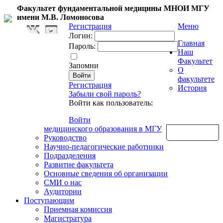
Факультет фундаментальной медицины МНОИ МГУ
имени М.В. Ломоносова
Регистрация
Меню
Логин:
Главная
Пароль:
Наш
Факультет
Запомни
О
факультете
Регистрация
История
Забыли свой пароль?
Войти как пользователь:
Войти
медицинского образования в МГУ
Обратная связь
Руководство
Научно-педагогические работники
Подразделения
Развитие факультета
Основные сведения об организации
СМИ о нас
Аудитории
Поступающим
Приемная комиссия
Магистратура