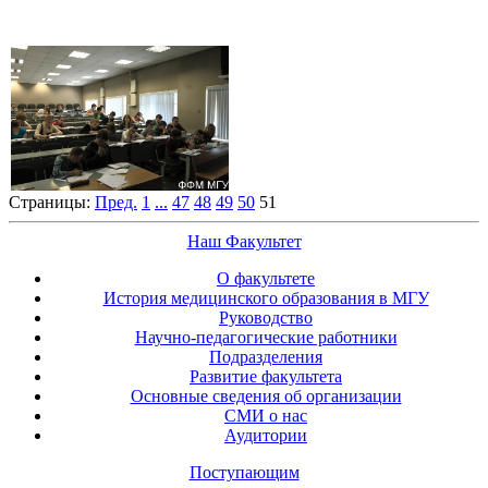
Страницы:
Пред.
1
...
47
48
49
50
51
Наш Факультет
О факультете
История медицинского образования в МГУ
Руководство
Научно-педагогические работники
Подразделения
Развитие факультета
Основные сведения об организации
СМИ о нас
Аудитории
Поступающим