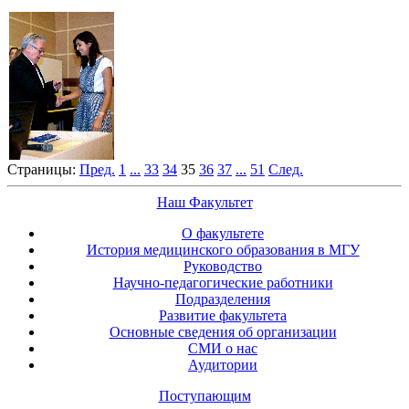
Страницы:
Пред.
1
...
33
34
35
36
37
...
51
След.
Наш Факультет
О факультете
История медицинского образования в МГУ
Руководство
Научно-педагогические работники
Подразделения
Развитие факультета
Основные сведения об организации
СМИ о нас
Аудитории
Поступающим