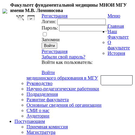
Факультет фундаментальной медицины МНОИ МГУ
имени М.В. Ломоносова
Регистрация
Меню
Логин:
Главная
Пароль:
Наш
Факультет
Запомни
О
факультете
Регистрация
История
Забыли свой пароль?
Войти как пользователь:
Войти
медицинского образования в МГУ
Обратная связь
Руководство
Научно-педагогические работники
Подразделения
Развитие факультета
Основные сведения об организации
СМИ о нас
Аудитории
Поступающим
Приемная комиссия
Магистратура