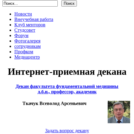
Новости
Внеучебная работа
Клуб менторов
Студсовет
Форум
Фотогалерея
сотрудникам
Профком
Медиацентр
Интернет-приемная декана
Декан факультета фундаментальной медицины
д.б.н., профессор, академик
Ткачук Всеволод Арсеньевич
Задать вопрос декану