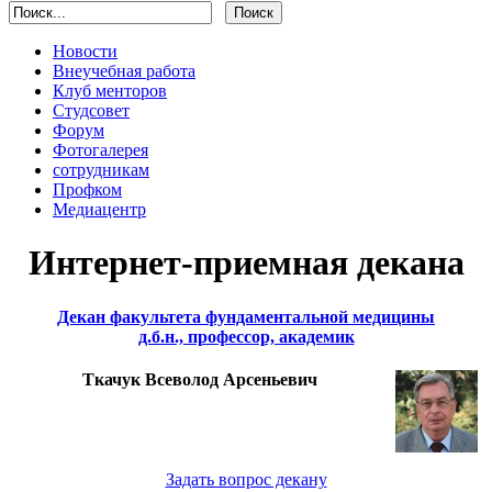
Новости
Внеучебная работа
Клуб менторов
Студсовет
Форум
Фотогалерея
сотрудникам
Профком
Медиацентр
Интернет-приемная декана
Декан факультета фундаментальной медицины
д.б.н., профессор, академик
Ткачук Всеволод Арсеньевич
Задать вопрос декану