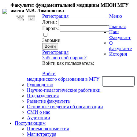
Факультет фундаментальной медицины МНОИ МГУ
имени М.В. Ломоносова
Регистрация
Меню
Логин:
Главная
Пароль:
Наш
Факультет
Запомни
О
факультете
Регистрация
История
Забыли свой пароль?
Войти как пользователь:
Войти
медицинского образования в МГУ
Обратная связь
Руководство
Научно-педагогические работники
Подразделения
Развитие факультета
Основные сведения об организации
СМИ о нас
Аудитории
Поступающим
Приемная комиссия
Магистратура