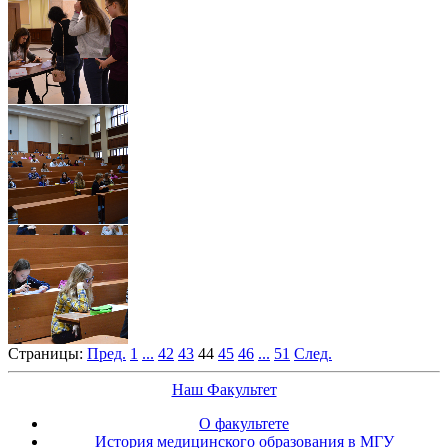
Страницы:
Пред.
1
...
42
43
44
45
46
...
51
След.
Наш Факультет
О факультете
История медицинского образования в МГУ