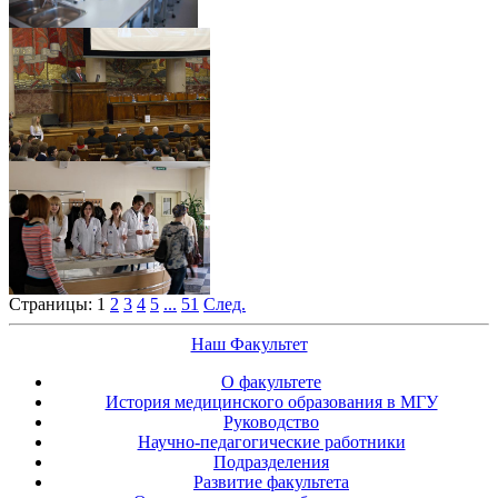
Страницы:
1
2
3
4
5
...
51
След.
Наш Факультет
О факультете
История медицинского образования в МГУ
Руководство
Научно-педагогические работники
Подразделения
Развитие факультета