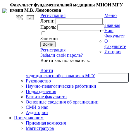
Факультет фундаментальной медицины МНОИ МГУ
имени М.В. Ломоносова
Регистрация
Меню
Логин:
Главная
Пароль:
Наш
Факультет
Запомни
О
факультете
Регистрация
История
Забыли свой пароль?
Войти как пользователь:
Войти
медицинского образования в МГУ
Обратная связь
Руководство
Научно-педагогические работники
Подразделения
Развитие факультета
Основные сведения об организации
СМИ о нас
Аудитории
Поступающим
Приемная комиссия
Магистратура