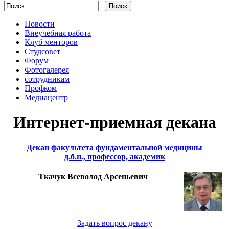
Новости
Внеучебная работа
Клуб менторов
Студсовет
Форум
Фотогалерея
сотрудникам
Профком
Медиацентр
Интернет-приемная декана
Декан факультета фундаментальной медицины
д.б.н., профессор, академик
Ткачук Всеволод Арсеньевич
Задать вопрос декану