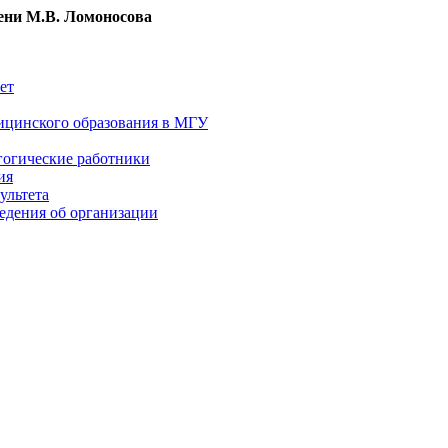
ни М.В. Ломоносова
ет
ицинского образования в МГУ
гогические работники
ия
ультета
едения об организации