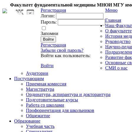
Факультет фундаментальной медицины МНОИ МГУ име
Регистрация
Меню
Логин:
Главная
Пароль:
Наш Факульт
О факультете
Запомни
История мед
Руководство
Регистрация
Научно-педа
Забыли свой пароль?
Подразделен
Войти как пользователь:
Развитие фак
Основные св
Войти
СМИ о нас
Аудитории
Поступающим
Приемная комиссия
Магистратура
Ординатура, аспирантура и докторантура
Подготовительные курсы
Работа со школами
Профориентация для школьников
Общежитие
Образование
Учебная часть
Специалитет