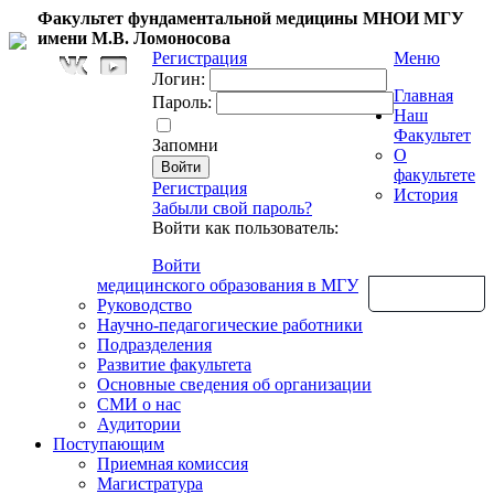
Факультет фундаментальной медицины МНОИ МГУ
имени М.В. Ломоносова
Регистрация
Меню
Логин:
Главная
Пароль:
Наш
Факультет
Запомни
О
факультете
Регистрация
История
Забыли свой пароль?
Войти как пользователь:
Войти
медицинского образования в МГУ
Обратная связь
Руководство
Научно-педагогические работники
Подразделения
Развитие факультета
Основные сведения об организации
СМИ о нас
Аудитории
Поступающим
Приемная комиссия
Магистратура