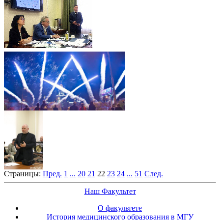
Страницы:
Пред.
1
...
20
21
22
23
24
...
51
След.
Наш Факультет
О факультете
История медицинского образования в МГУ