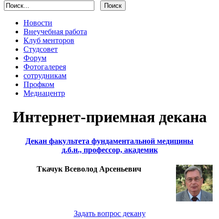
Новости
Внеучебная работа
Клуб менторов
Студсовет
Форум
Фотогалерея
сотрудникам
Профком
Медиацентр
Интернет-приемная декана
Декан факультета фундаментальной медицины
д.б.н., профессор, академик
Ткачук Всеволод Арсеньевич
Задать вопрос декану