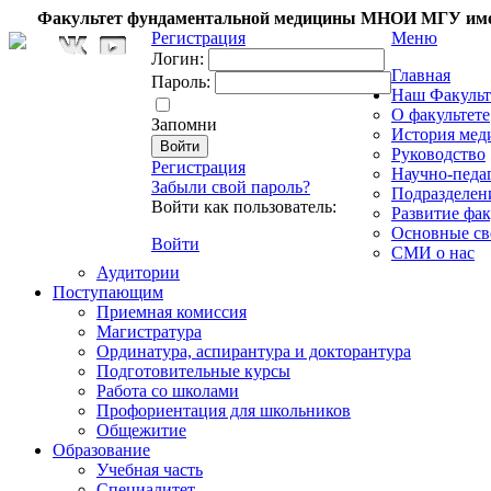
Факультет фундаментальной медицины МНОИ МГУ име
Регистрация
Меню
Логин:
Главная
Пароль:
Наш Факульт
О факультете
Запомни
История мед
Руководство
Регистрация
Научно-педа
Забыли свой пароль?
Подразделен
Войти как пользователь:
Развитие фак
Основные св
Войти
СМИ о нас
Аудитории
Поступающим
Приемная комиссия
Магистратура
Ординатура, аспирантура и докторантура
Подготовительные курсы
Работа со школами
Профориентация для школьников
Общежитие
Образование
Учебная часть
Специалитет