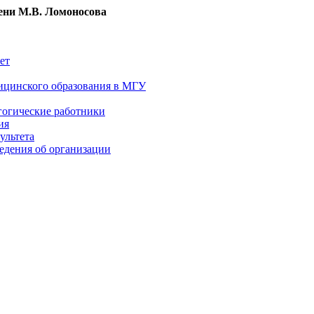
ни М.В. Ломоносова
ет
ицинского образования в МГУ
гогические работники
ия
ультета
едения об организации