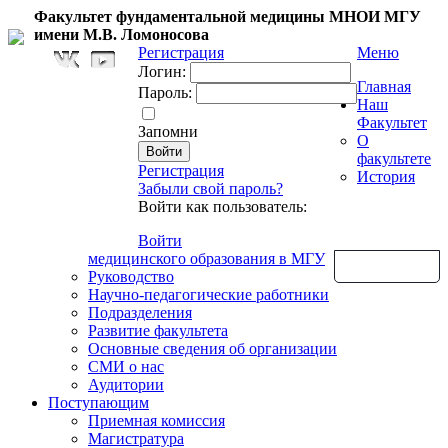
Факультет фундаментальной медицины МНОИ МГУ
имени М.В. Ломоносова
Регистрация
Меню
Логин:
Главная
Пароль:
Наш
Факультет
Запомни
О
факультете
Регистрация
История
Забыли свой пароль?
Войти как пользователь:
Войти
медицинского образования в МГУ
Обратная связь
Руководство
Научно-педагогические работники
Подразделения
Развитие факультета
Основные сведения об организации
СМИ о нас
Аудитории
Поступающим
Приемная комиссия
Магистратура