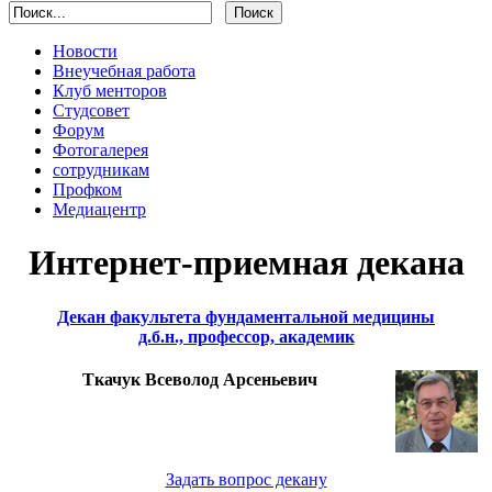
Новости
Внеучебная работа
Клуб менторов
Студсовет
Форум
Фотогалерея
сотрудникам
Профком
Медиацентр
Интернет-приемная декана
Декан факультета фундаментальной медицины
д.б.н., профессор, академик
Ткачук Всеволод Арсеньевич
Задать вопрос декану