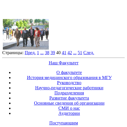
Страницы:
Пред.
1
...
38
39
40
41
42
...
51
След.
Наш Факультет
О факультете
История медицинского образования в МГУ
Руководство
Научно-педагогические работники
Подразделения
Развитие факультета
Основные сведения об организации
СМИ о нас
Аудитории
Поступающим