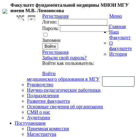
Факультет фундаментальной медицины МНОИ МГУ
имени М.В. Ломоносова
Регистрация
Меню
Логин:
Главная
Пароль:
Наш
Факультет
Запомни
О
факультете
Регистрация
История
Забыли свой пароль?
Войти как пользователь:
Войти
медицинского образования в МГУ
Обратная связь
Руководство
Научно-педагогические работники
Подразделения
Развитие факультета
Основные сведения об организации
СМИ о нас
Аудитории
Поступающим
Приемная комиссия
Магистратура