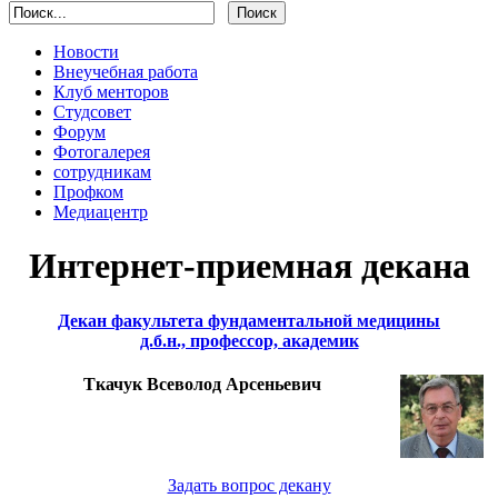
Новости
Внеучебная работа
Клуб менторов
Студсовет
Форум
Фотогалерея
сотрудникам
Профком
Медиацентр
Интернет-приемная декана
Декан факультета фундаментальной медицины
д.б.н., профессор, академик
Ткачук Всеволод Арсеньевич
Задать вопрос декану