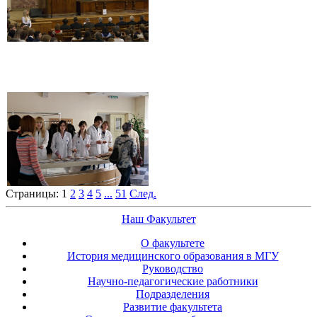
Страницы:
1
2
3
4
5
...
51
След.
Наш Факультет
О факультете
История медицинского образования в МГУ
Руководство
Научно-педагогические работники
Подразделения
Развитие факультета