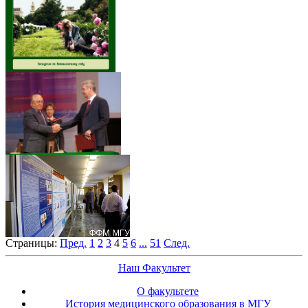
Страницы:
Пред.
1
2
3
4
5
6
...
51
След.
Наш Факультет
О факультете
История медицинского образования в МГУ