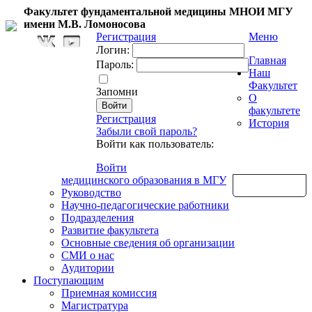
Факультет фундаментальной медицины МНОИ МГУ
имени М.В. Ломоносова
Регистрация
Меню
Логин:
Главная
Пароль:
Наш
Факультет
Запомни
О
факультете
Регистрация
История
Забыли свой пароль?
Войти как пользователь:
Войти
медицинского образования в МГУ
Обратная связь
Руководство
Научно-педагогические работники
Подразделения
Развитие факультета
Основные сведения об организации
СМИ о нас
Аудитории
Поступающим
Приемная комиссия
Магистратура