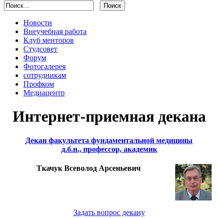
Новости
Внеучебная работа
Клуб менторов
Студсовет
Форум
Фотогалерея
сотрудникам
Профком
Медиацентр
Интернет-приемная декана
Декан факультета фундаментальной медицины
д.б.н., профессор, академик
Ткачук Всеволод Арсеньевич
Задать вопрос декану