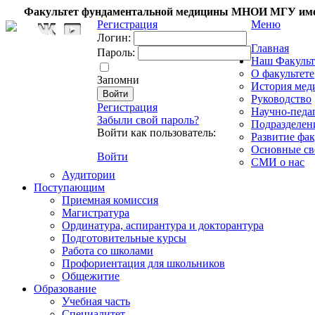
Факультет фундаментальной медицины МНОИ МГУ име
Регистрация
Меню
Логин:
Главная
Пароль:
Наш Факульт
О факультете
Запомни
История мед
Руководство
Регистрация
Научно-педа
Забыли свой пароль?
Подразделен
Войти как пользователь:
Развитие фак
Основные св
Войти
СМИ о нас
Аудитории
Поступающим
Приемная комиссия
Магистратура
Ординатура, аспирантура и докторантура
Подготовительные курсы
Работа со школами
Профориентация для школьников
Общежитие
Образование
Учебная часть
Специалитет