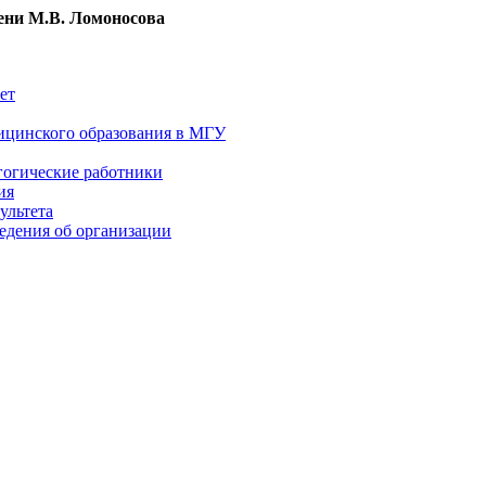
ни М.В. Ломоносова
ет
ицинского образования в МГУ
гогические работники
ия
ультета
едения об организации