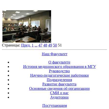
Страницы:
Пред.
1
...
47
48
49
50
51
Наш Факультет
О факультете
История медицинского образования в МГУ
Руководство
Научно-педагогические работники
Подразделения
Развитие факультета
Основные сведения об организации
СМИ о нас
Аудитории
Поступающим