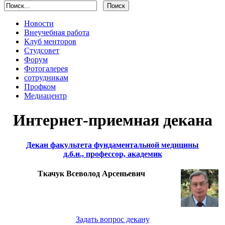
Новости
Внеучебная работа
Клуб менторов
Студсовет
Форум
Фотогалерея
сотрудникам
Профком
Медиацентр
Интернет-приемная декана
Декан факультета фундаментальной медицины
д.б.н., профессор, академик
Ткачук Всеволод Арсеньевич
Задать вопрос декану