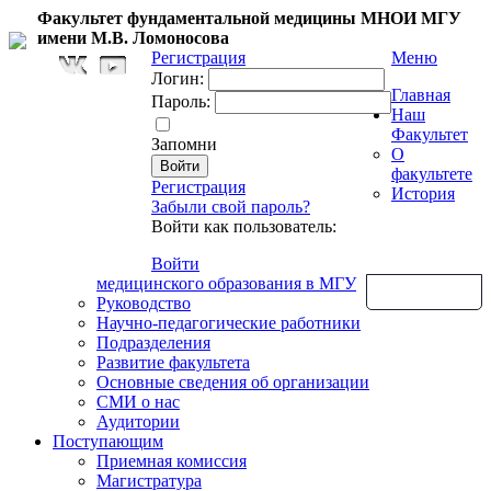
Факультет фундаментальной медицины МНОИ МГУ
имени М.В. Ломоносова
Регистрация
Меню
Логин:
Главная
Пароль:
Наш
Факультет
Запомни
О
факультете
Регистрация
История
Забыли свой пароль?
Войти как пользователь:
Войти
медицинского образования в МГУ
Обратная связь
Руководство
Научно-педагогические работники
Подразделения
Развитие факультета
Основные сведения об организации
СМИ о нас
Аудитории
Поступающим
Приемная комиссия
Магистратура