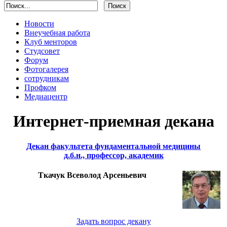
Новости
Внеучебная работа
Клуб менторов
Студсовет
Форум
Фотогалерея
сотрудникам
Профком
Медиацентр
Интернет-приемная декана
Декан факультета фундаментальной медицины
д.б.н., профессор, академик
Ткачук Всеволод Арсеньевич
Задать вопрос декану