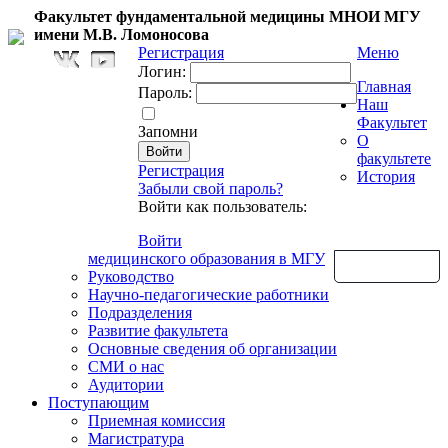
Факультет фундаментальной медицины МНОИ МГУ
имени М.В. Ломоносова
Регистрация
Меню
Логин:
Главная
Пароль:
Наш
Факультет
Запомни
О
факультете
Регистрация
История
Забыли свой пароль?
Войти как пользователь:
Войти
медицинского образования в МГУ
Обратная связь
Руководство
Научно-педагогические работники
Подразделения
Развитие факультета
Основные сведения об организации
СМИ о нас
Аудитории
Поступающим
Приемная комиссия
Магистратура