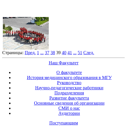
Страницы:
Пред.
1
...
37
38
39
40
41
...
51
След.
Наш Факультет
О факультете
История медицинского образования в МГУ
Руководство
Научно-педагогические работники
Подразделения
Развитие факультета
Основные сведения об организации
СМИ о нас
Аудитории
Поступающим