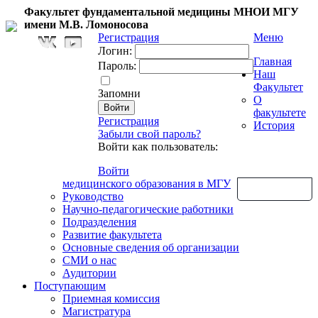
Факультет фундаментальной медицины МНОИ МГУ
имени М.В. Ломоносова
Регистрация
Меню
Логин:
Главная
Пароль:
Наш
Факультет
Запомни
О
факультете
Регистрация
История
Забыли свой пароль?
Войти как пользователь:
Войти
медицинского образования в МГУ
Обратная связь
Руководство
Научно-педагогические работники
Подразделения
Развитие факультета
Основные сведения об организации
СМИ о нас
Аудитории
Поступающим
Приемная комиссия
Магистратура