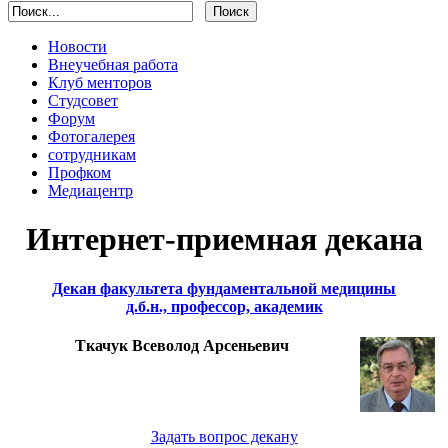
Новости
Внеучебная работа
Клуб менторов
Студсовет
Форум
Фотогалерея
сотрудникам
Профком
Медиацентр
Интернет-приемная декана
Декан факультета фундаментальной медицины
д.б.н., профессор, академик
Ткачук Всеволод Арсеньевич
Задать вопрос декану