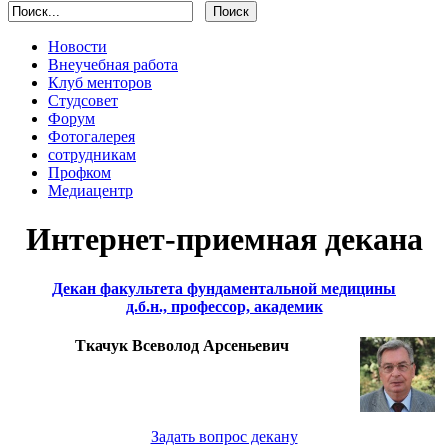
Новости
Внеучебная работа
Клуб менторов
Студсовет
Форум
Фотогалерея
сотрудникам
Профком
Медиацентр
Интернет-приемная декана
Декан факультета фундаментальной медицины
д.б.н., профессор, академик
Ткачук Всеволод Арсеньевич
Задать вопрос декану