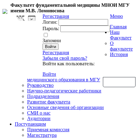
Факультет фундаментальной медицины МНОИ МГУ
имени М.В. Ломоносова
Регистрация
Меню
Логин:
Главная
Пароль:
Наш
Факультет
Запомни
О
факультете
Регистрация
История
Забыли свой пароль?
Войти как пользователь:
Войти
медицинского образования в МГУ
Обратная связь
Руководство
Научно-педагогические работники
Подразделения
Развитие факультета
Основные сведения об организации
СМИ о нас
Аудитории
Поступающим
Приемная комиссия
Магистратура