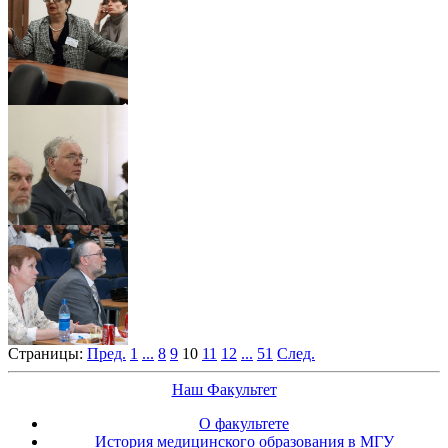
Страницы:
Пред.
1
...
8
9
10
11
12
...
51
След.
Наш Факультет
О факультете
История медицинского образования в МГУ