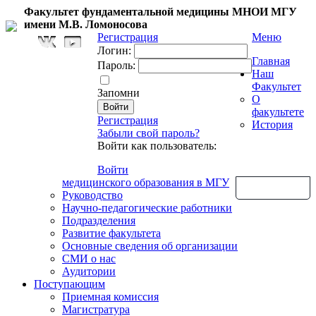
Факультет фундаментальной медицины МНОИ МГУ
имени М.В. Ломоносова
Регистрация
Меню
Логин:
Главная
Пароль:
Наш
Факультет
Запомни
О
факультете
Регистрация
История
Забыли свой пароль?
Войти как пользователь:
Войти
медицинского образования в МГУ
Обратная связь
Руководство
Научно-педагогические работники
Подразделения
Развитие факультета
Основные сведения об организации
СМИ о нас
Аудитории
Поступающим
Приемная комиссия
Магистратура