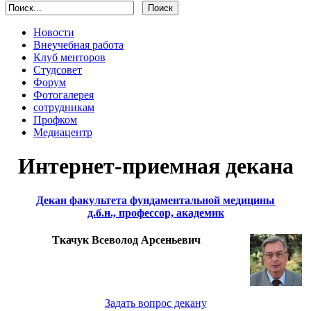
Новости
Внеучебная работа
Клуб менторов
Студсовет
Форум
Фотогалерея
сотрудникам
Профком
Медиацентр
Интернет-приемная декана
Декан факультета фундаментальной медицины
д.б.н., профессор, академик
Ткачук Всеволод Арсеньевич
Задать вопрос декану