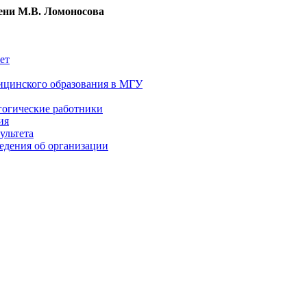
ни М.В. Ломоносова
ет
ицинского образования в МГУ
гогические работники
ия
ультета
едения об организации