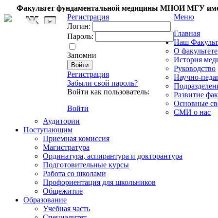
Факультет фундаментальной медицины МНОИ МГУ име
Регистрация
Меню
Логин:
Главная
Пароль:
Наш Факульт
О факультете
Запомни
История мед
Руководство
Регистрация
Научно-педа
Забыли свой пароль?
Подразделен
Войти как пользователь:
Развитие фак
Основные св
Войти
СМИ о нас
Аудитории
Поступающим
Приемная комиссия
Магистратура
Ординатура, аспирантура и докторантура
Подготовительные курсы
Работа со школами
Профориентация для школьников
Общежитие
Образование
Учебная часть
Специалитет