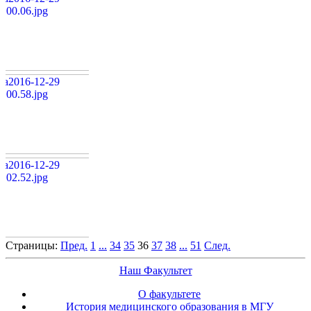
Страницы:
Пред.
1
...
34
35
36
37
38
...
51
След.
Наш Факультет
О факультете
История медицинского образования в МГУ