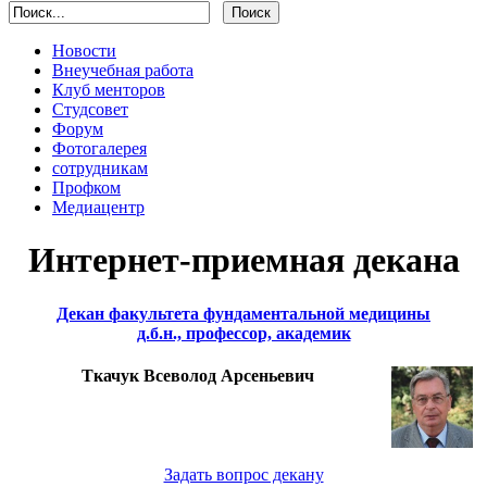
Новости
Внеучебная работа
Клуб менторов
Студсовет
Форум
Фотогалерея
сотрудникам
Профком
Медиацентр
Интернет-приемная декана
Декан факультета фундаментальной медицины
д.б.н., профессор, академик
Ткачук Всеволод Арсеньевич
Задать вопрос декану