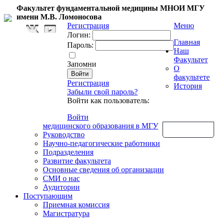
Факультет фундаментальной медицины МНОИ МГУ
имени М.В. Ломоносова
Регистрация
Меню
Логин:
Главная
Пароль:
Наш
Факультет
Запомни
О
факультете
Регистрация
История
Забыли свой пароль?
Войти как пользователь:
Войти
медицинского образования в МГУ
Обратная связь
Руководство
Научно-педагогические работники
Подразделения
Развитие факультета
Основные сведения об организации
СМИ о нас
Аудитории
Поступающим
Приемная комиссия
Магистратура