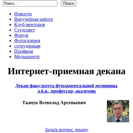
Новости
Внеучебная работа
Клуб менторов
Студсовет
Форум
Фотогалерея
сотрудникам
Профком
Медиацентр
Интернет-приемная декана
Декан факультета фундаментальной медицины
д.б.н., профессор, академик
Ткачук Всеволод Арсеньевич
Задать вопрос декану