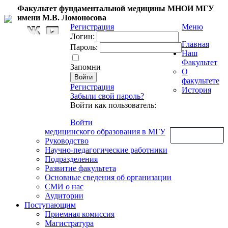
Факультет фундаментальной медицины МНОИ МГУ
имени М.В. Ломоносова
Регистрация
Меню
Логин:
Главная
Пароль:
Наш
Факультет
Запомни
О
факультете
Регистрация
История
Забыли свой пароль?
Войти как пользователь:
Войти
медицинского образования в МГУ
Обратная связь
Руководство
Научно-педагогические работники
Подразделения
Развитие факультета
Основные сведения об организации
СМИ о нас
Аудитории
Поступающим
Приемная комиссия
Магистратура