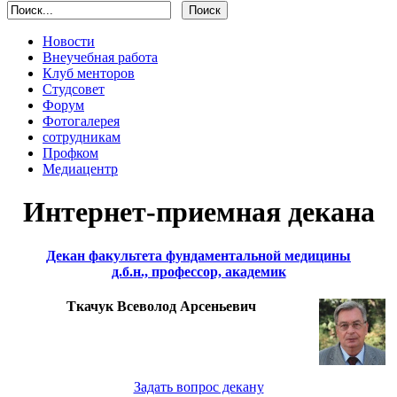
Новости
Внеучебная работа
Клуб менторов
Студсовет
Форум
Фотогалерея
сотрудникам
Профком
Медиацентр
Интернет-приемная декана
Декан факультета фундаментальной медицины
д.б.н., профессор, академик
Ткачук Всеволод Арсеньевич
Задать вопрос декану