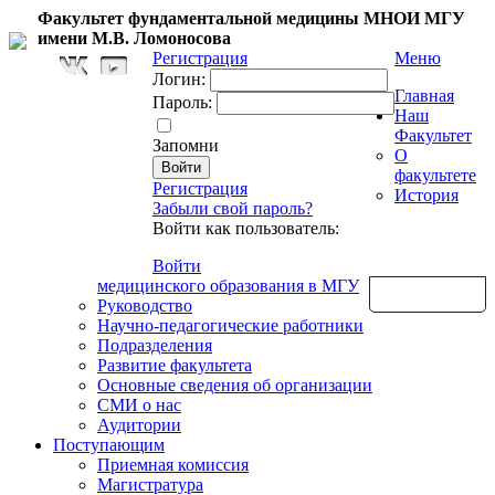
Факультет фундаментальной медицины МНОИ МГУ
имени М.В. Ломоносова
Регистрация
Меню
Логин:
Главная
Пароль:
Наш
Факультет
Запомни
О
факультете
Регистрация
История
Забыли свой пароль?
Войти как пользователь:
Войти
медицинского образования в МГУ
Обратная связь
Руководство
Научно-педагогические работники
Подразделения
Развитие факультета
Основные сведения об организации
СМИ о нас
Аудитории
Поступающим
Приемная комиссия
Магистратура