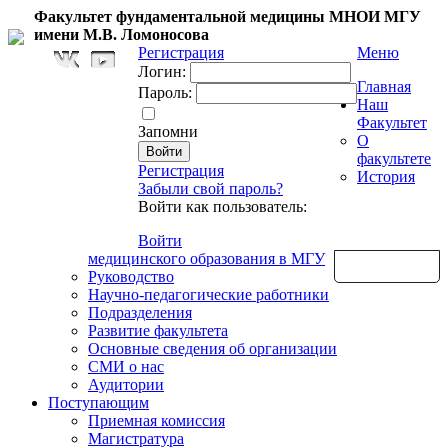
Факультет фундаментальной медицины МНОИ МГУ
имени М.В. Ломоносова
Регистрация
Меню
Логин:
Главная
Пароль:
Наш
Факультет
Запомни
О
факультете
Регистрация
История
Забыли свой пароль?
Войти как пользователь:
Войти
медицинского образования в МГУ
Обратная связь
Руководство
Научно-педагогические работники
Подразделения
Развитие факультета
Основные сведения об организации
СМИ о нас
Аудитории
Поступающим
Приемная комиссия
Магистратура