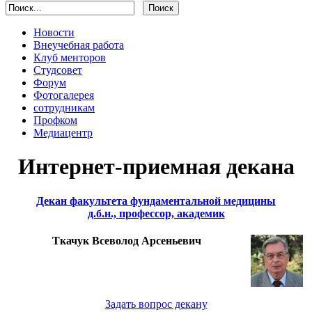
Новости
Внеучебная работа
Клуб менторов
Студсовет
Форум
Фотогалерея
сотрудникам
Профком
Медиацентр
Интернет-приемная декана
Декан факультета фундаментальной медицины
д.б.н., профессор, академик
Ткачук Всеволод Арсеньевич
Задать вопрос декану