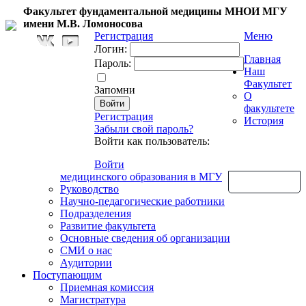
Факультет фундаментальной медицины МНОИ МГУ
имени М.В. Ломоносова
Регистрация
Меню
Логин:
Главная
Пароль:
Наш
Факультет
Запомни
О
факультете
Регистрация
История
Забыли свой пароль?
Войти как пользователь:
Войти
медицинского образования в МГУ
Обратная связь
Руководство
Научно-педагогические работники
Подразделения
Развитие факультета
Основные сведения об организации
СМИ о нас
Аудитории
Поступающим
Приемная комиссия
Магистратура