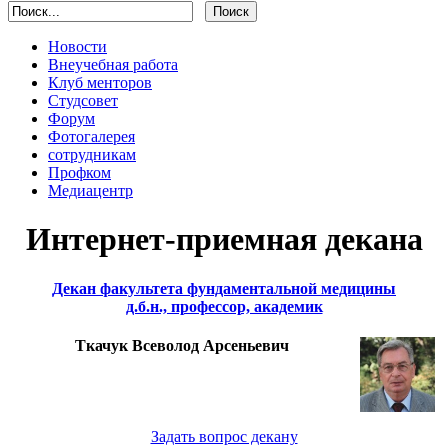
Новости
Внеучебная работа
Клуб менторов
Студсовет
Форум
Фотогалерея
сотрудникам
Профком
Медиацентр
Интернет-приемная декана
Декан факультета фундаментальной медицины
д.б.н., профессор, академик
Ткачук Всеволод Арсеньевич
Задать вопрос декану