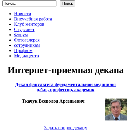
Новости
Внеучебная работа
Клуб менторов
Студсовет
Форум
Фотогалерея
сотрудникам
Профком
Медиацентр
Интернет-приемная декана
Декан факультета фундаментальной медицины
д.б.н., профессор, академик
Ткачук Всеволод Арсеньевич
Задать вопрос декану