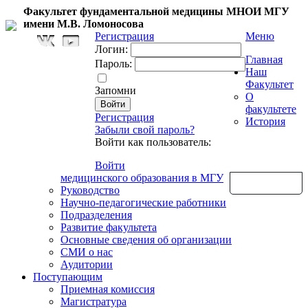
Факультет фундаментальной медицины МНОИ МГУ
имени М.В. Ломоносова
Регистрация
Меню
Логин:
Главная
Пароль:
Наш
Факультет
Запомни
О
факультете
Регистрация
История
Забыли свой пароль?
Войти как пользователь:
Войти
медицинского образования в МГУ
Обратная связь
Руководство
Научно-педагогические работники
Подразделения
Развитие факультета
Основные сведения об организации
СМИ о нас
Аудитории
Поступающим
Приемная комиссия
Магистратура