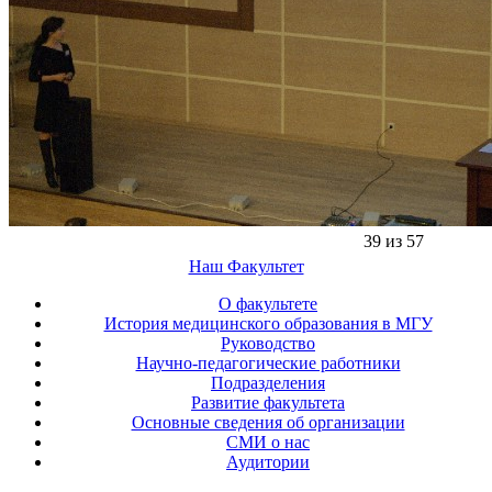
39 из 57
Наш Факультет
О факультете
История медицинского образования в МГУ
Руководство
Научно-педагогические работники
Подразделения
Развитие факультета
Основные сведения об организации
СМИ о нас
Аудитории