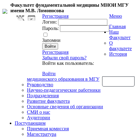
Факультет фундаментальной медицины МНОИ МГУ
имени М.В. Ломоносова
Регистрация
Меню
Логин:
Главная
Пароль:
Наш
Факультет
Запомни
О
факультете
Регистрация
История
Забыли свой пароль?
Войти как пользователь:
Войти
медицинского образования в МГУ
Обратная связь
Руководство
Научно-педагогические работники
Подразделения
Развитие факультета
Основные сведения об организации
СМИ о нас
Аудитории
Поступающим
Приемная комиссия
Магистратура