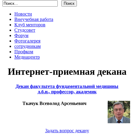
Новости
Внеучебная работа
Клуб менторов
Студсовет
Форум
Фотогалерея
сотрудникам
Профком
Медиацентр
Интернет-приемная декана
Декан факультета фундаментальной медицины
д.б.н., профессор, академик
Ткачук Всеволод Арсеньевич
Задать вопрос декану