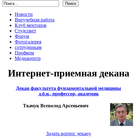
Новости
Внеучебная работа
Клуб менторов
Студсовет
Форум
Фотогалерея
сотрудникам
Профком
Медиацентр
Интернет-приемная декана
Декан факультета фундаментальной медицины
д.б.н., профессор, академик
Ткачук Всеволод Арсеньевич
Задать вопрос декану