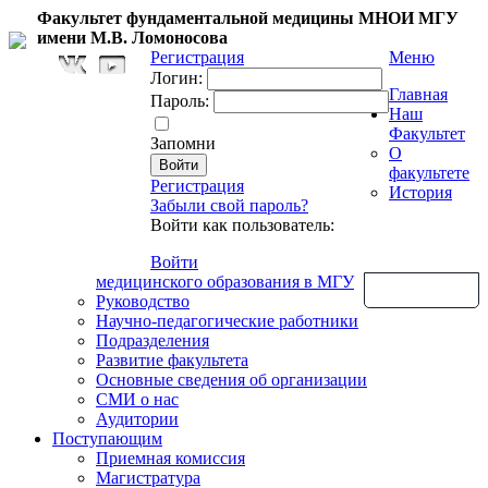
Факультет фундаментальной медицины МНОИ МГУ
имени М.В. Ломоносова
Регистрация
Меню
Логин:
Главная
Пароль:
Наш
Факультет
Запомни
О
факультете
Регистрация
История
Забыли свой пароль?
Войти как пользователь:
Войти
медицинского образования в МГУ
Обратная связь
Руководство
Научно-педагогические работники
Подразделения
Развитие факультета
Основные сведения об организации
СМИ о нас
Аудитории
Поступающим
Приемная комиссия
Магистратура