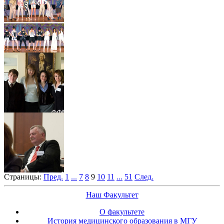
Страницы:
Пред.
1
...
7
8
9
10
11
...
51
След.
Наш Факультет
О факультете
История медицинского образования в МГУ