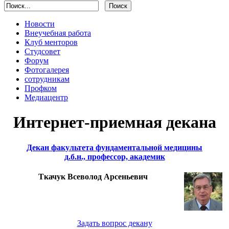
Новости
Внеучебная работа
Клуб менторов
Студсовет
Форум
Фотогалерея
сотрудникам
Профком
Медиацентр
Интернет-приемная декана
Декан факультета фундаментальной медицины
д.б.н., профессор, академик
Ткачук Всеволод Арсеньевич
Задать вопрос декану