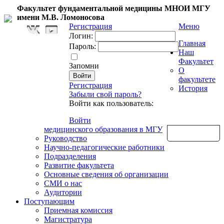
Факультет фундаментальной медицины МНОИ МГУ
имени М.В. Ломоносова
Регистрация
Меню
Логин:
Главная
Пароль:
Наш
Факультет
Запомни
О
факультете
Регистрация
История
Забыли свой пароль?
Войти как пользователь:
Войти
медицинского образования в МГУ
Обратная связь
Руководство
Научно-педагогические работники
Подразделения
Развитие факультета
Основные сведения об организации
СМИ о нас
Аудитории
Поступающим
Приемная комиссия
Магистратура