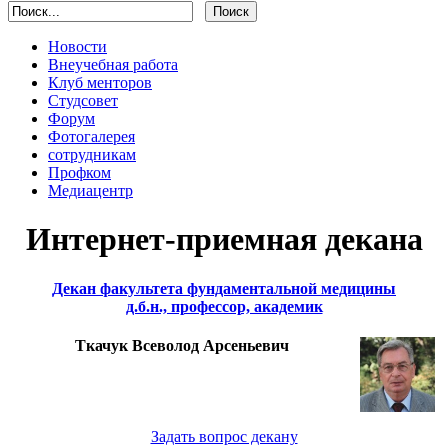
Новости
Внеучебная работа
Клуб менторов
Студсовет
Форум
Фотогалерея
сотрудникам
Профком
Медиацентр
Интернет-приемная декана
Декан факультета фундаментальной медицины
д.б.н., профессор, академик
Ткачук Всеволод Арсеньевич
Задать вопрос декану