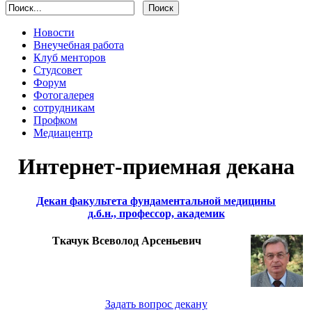
Новости
Внеучебная работа
Клуб менторов
Студсовет
Форум
Фотогалерея
сотрудникам
Профком
Медиацентр
Интернет-приемная декана
Декан факультета фундаментальной медицины
д.б.н., профессор, академик
Ткачук Всеволод Арсеньевич
Задать вопрос декану