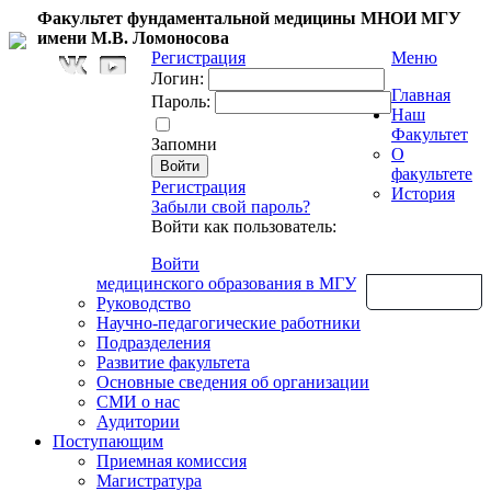
Факультет фундаментальной медицины МНОИ МГУ
имени М.В. Ломоносова
Регистрация
Меню
Логин:
Главная
Пароль:
Наш
Факультет
Запомни
О
факультете
Регистрация
История
Забыли свой пароль?
Войти как пользователь:
Войти
медицинского образования в МГУ
Обратная связь
Руководство
Научно-педагогические работники
Подразделения
Развитие факультета
Основные сведения об организации
СМИ о нас
Аудитории
Поступающим
Приемная комиссия
Магистратура