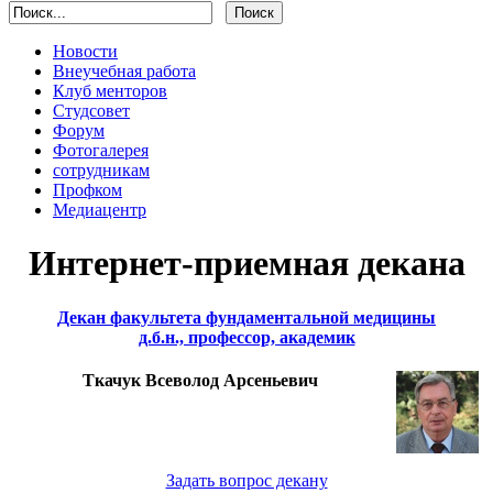
Новости
Внеучебная работа
Клуб менторов
Студсовет
Форум
Фотогалерея
сотрудникам
Профком
Медиацентр
Интернет-приемная декана
Декан факультета фундаментальной медицины
д.б.н., профессор, академик
Ткачук Всеволод Арсеньевич
Задать вопрос декану