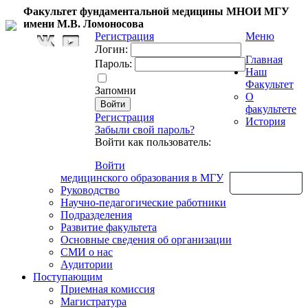
Факультет фундаментальной медицины МНОИ МГУ
имени М.В. Ломоносова
Регистрация
Меню
Логин:
Главная
Пароль:
Наш
Факультет
Запомни
О
факультете
Регистрация
История
Забыли свой пароль?
Войти как пользователь:
Войти
медицинского образования в МГУ
Обратная связь
Руководство
Научно-педагогические работники
Подразделения
Развитие факультета
Основные сведения об организации
СМИ о нас
Аудитории
Поступающим
Приемная комиссия
Магистратура