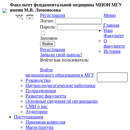
Факультет фундаментальной медицины МНОИ МГУ
имени М.В. Ломоносова
Регистрация
Меню
Логин:
Главная
Пароль:
Наш
Факультет
Запомни
О
факультете
Регистрация
История
Забыли свой пароль?
Войти как пользователь:
Войти
медицинского образования в МГУ
Обратная связь
Руководство
Научно-педагогические работники
Подразделения
Развитие факультета
Основные сведения об организации
СМИ о нас
Аудитории
Поступающим
Приемная комиссия
Магистратура