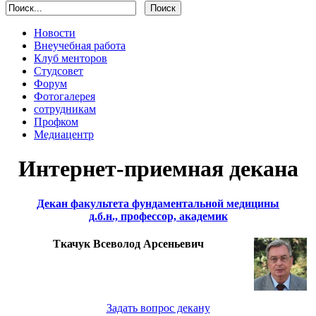
Новости
Внеучебная работа
Клуб менторов
Студсовет
Форум
Фотогалерея
сотрудникам
Профком
Медиацентр
Интернет-приемная декана
Декан факультета фундаментальной медицины
д.б.н., профессор, академик
Ткачук Всеволод Арсеньевич
Задать вопрос декану