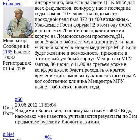
информацию, она есть на сайте ЦПК МГУ для
Кошелев
всех факультетов, конкурс у нас в последние
годы - около 10 человек на одно место,
проходной балл был 372 из 400 возможных.
Уважаемые Гости форума! В этом году ФФМ
исполняется 20 лет и наш доклинический
корпус на Ломоносовском проспекте,д31,
Модератор
корп.5 давно работает. Функционирует и наш
Сообщений:
учебный корпус в Новом медцентре МГУ. Если
1165
Баллов:
будет желание и возможность, приходите в
10032
этот новый учебный корпус Медцентра МГУ
Регистрация:
завтра, 30 июня, с 11.00 на третьем этаже в
01.04.2008
конференц-зале будет проходить открытое
вручение дипломов выпускникам этого года.А
вот собственно клиника Медцентра МГУ
начнет работать с нового года.
#60
29.06.2012 11:53:04
Гость
Владимир Борисович, а почему максимум - 400? Ведь,
Гость
насколько мне известно, учитываются результаты по 3ем
предметам: русскому, биологии, химии.
niNef
#61
Студент