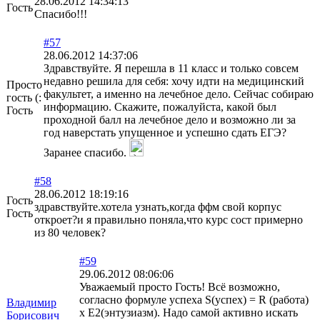
28.06.2012 14:34:13
Гость
Спасибо!!!
#57
28.06.2012 14:37:06
Здравствуйте. Я перешла в 11 класс и только совсем
недавно решила для себя: хочу идти на медицинский
Просто
факультет, а именно на лечебное дело. Сейчас собираю
гость (:
информацию. Скажите, пожалуйста, какой был
Гость
проходной балл на лечебное дело и возможно ли за
год наверстать упущенное и успешно сдать ЕГЭ?
Заранее спасибо.
#58
28.06.2012 18:19:16
Гость
здравствуйте.хотела узнать,когда ффм свой корпус
Гость
откроет?и я правильно поняла,что курс сост примерно
из 80 человек?
#59
29.06.2012 08:06:06
Уважаемый просто Гость! Всё возможно,
согласно формуле успеха S(успех) = R (работа)
Владимир
x E2(энтузиазм). Надо самой активно искать
Борисович