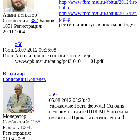
http://www.fbm.msu.ru/abitur/2012/list-
l.php
http://www.fbm.msu.ru/abitur/2012/list-
Администратор
p.php
Сообщений:
387
Баллов:
рейтинги поступавших скоро будут
1051
Регистрация:
29.11.2004
#68
Гость
28.07.2012 09:35:08
Гость
А вот и полные списки,кто не видел
www.cpk.msu.ru/rating/pdf/10_01_1_01.pdf
Владимир
Борисович Кошелев
#69
05.08.2012 08:28:42
Уважаемые Гости форума! Сегодня
вечером на сайте ЦПК МГУ должны
Модератор
появиться Приказы о зачислении
Сообщений:
1165
Баллов:
10032
Регистрация:
01.04.2008