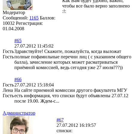
Как Вам будет удобно, важно,
чтобы все было верно заполнено
Модератор
Сообщений:
1165
Баллов:
10032
Регистрация:
01.04.2008
#65
27.07.2012 11:45:02
Гость
Здравствуйте! Скажите, пожалуйста, когда выложат
Гость
полные пофамильные перечни лиц ( с указанием общего
балла), зачисление которых может расматриваться
приёмной комиссией, ведь сегодня уже 27 июля???))
#66
Гость
27.07.2012 15:18:04
Лена
На сайте приемной комиссии другого факультета МГУ
Гость
есть информация, что списки будут объявлены 27.07.12
после 19.00. Ждем-с...
Администратор
#67
27.07.2012 16:19:57
списки: