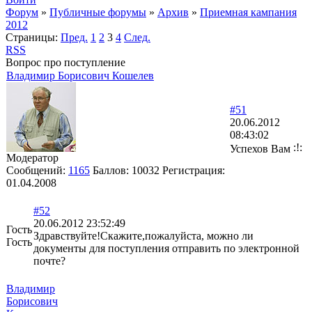
Форум
»
Публичные форумы
»
Архив
»
Приемная кампания
2012
Страницы:
Пред.
1
2
3
4
След.
RSS
Вопрос про поступление
Владимир Борисович Кошелев
#51
20.06.2012
08:43:02
Успехов Вам
Модератор
Сообщений:
1165
Баллов:
10032
Регистрация:
01.04.2008
#52
20.06.2012 23:52:49
Гость
Здравствуйте!Скажите,пожалуйста, можно ли
Гость
документы для поступления отправить по электронной
почте?
Владимир
Борисович