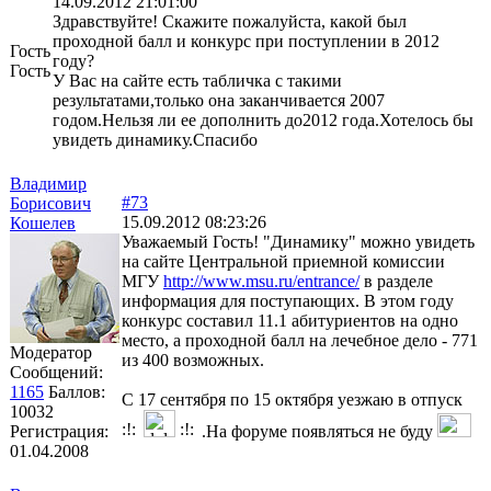
14.09.2012 21:01:00
Здравствуйте! Скажите пожалуйста, какой был
проходной балл и конкурс при поступлении в 2012
Гость
году?
Гость
У Вас на сайте есть табличка с такими
результатами,только она заканчивается 2007
годом.Нельзя ли ее дополнить до2012 года.Хотелось бы
увидеть динамику.Спасибо
Владимир
#73
Борисович
15.09.2012 08:23:26
Кошелев
Уважаемый Гость! "Динамику" можно увидеть
на сайте Центральной приемной комиссии
МГУ
http://www.msu.ru/entrance/
в разделе
информация для поступающих. В этом году
конкурс составил 11.1 абитуриентов на одно
место, а проходной балл на лечебное дело - 771
Модератор
из 400 возможных.
Сообщений:
1165
Баллов:
С 17 сентября по 15 октября уезжаю в отпуск
10032
Регистрация:
.На форуме появляться не буду
01.04.2008