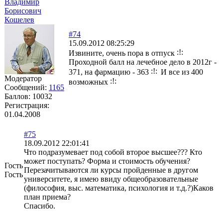
Владимир
Борисович
Кошелев
#74
15.09.2012 08:25:29
Извините, очень пора в отпуск
Проходной балл на лечебное дело в 2012г -
371, на фармацию - 363
И все из 400
Модератор
возможных
Сообщений:
1165
Баллов:
10032
Регистрация:
01.04.2008
#75
18.09.2012 22:01:41
Что подразумевает под собой второе высшее??? Кто
может поступать? Форма и стоимость обучения?
Гость
Перезачитываются ли курсы пройденные в другом
Гость
университете, я имею ввиду общеобразовательные
(философия, выс. математика, психология и т.д.?)Каков
план приема?
Спасибо.