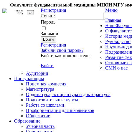
Факультет фундаментальной медицины МНОИ МГУ име
Регистрация
Меню
Логин:
Главная
Пароль:
Наш Факульт
О факультете
Запомни
История мед
Руководство
Регистрация
Научно-педа
Забыли свой пароль?
Подразделен
Войти как пользователь:
Развитие фак
Основные св
Войти
СМИ о нас
Аудитории
Поступающим
Приемная комиссия
Магистратура
Ординатура, аспирантура и докторантура
Подготовительные курсы
Работа со школами
Профориентация для школьников
Общежитие
Образование
Учебная часть
Специалитет