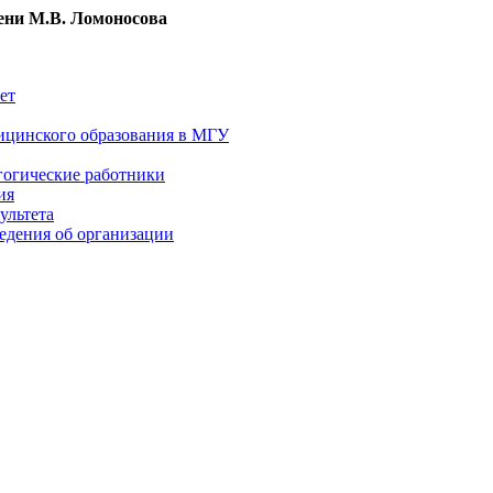
ни М.В. Ломоносова
ет
ицинского образования в МГУ
гогические работники
ия
ультета
едения об организации