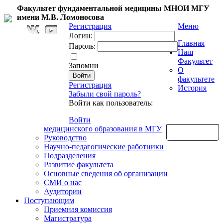
Факультет фундаментальной медицины МНОИ МГУ
имени М.В. Ломоносова
Регистрация
Меню
Логин:
Главная
Пароль:
Наш
Факультет
Запомни
О
факультете
Регистрация
История
Забыли свой пароль?
Войти как пользователь:
Войти
медицинского образования в МГУ
Обратная связь
Руководство
Научно-педагогические работники
Подразделения
Развитие факультета
Основные сведения об организации
СМИ о нас
Аудитории
Поступающим
Приемная комиссия
Магистратура