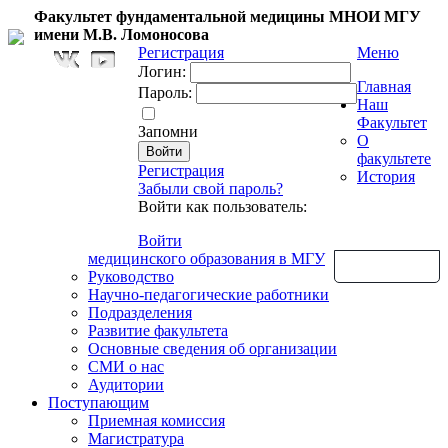
Факультет фундаментальной медицины МНОИ МГУ
имени М.В. Ломоносова
Регистрация
Меню
Логин:
Главная
Пароль:
Наш
Факультет
Запомни
О
факультете
Регистрация
История
Забыли свой пароль?
Войти как пользователь:
Войти
медицинского образования в МГУ
Обратная связь
Руководство
Научно-педагогические работники
Подразделения
Развитие факультета
Основные сведения об организации
СМИ о нас
Аудитории
Поступающим
Приемная комиссия
Магистратура