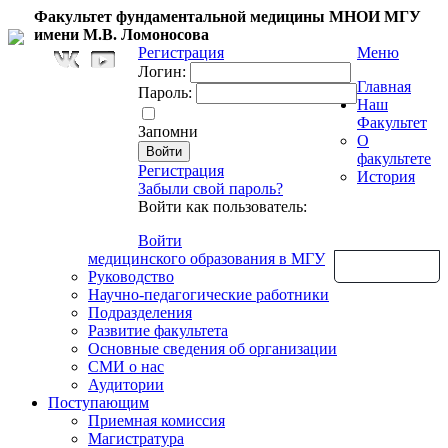
Факультет фундаментальной медицины МНОИ МГУ
имени М.В. Ломоносова
Регистрация
Меню
Логин:
Главная
Пароль:
Наш
Факультет
Запомни
О
факультете
Регистрация
История
Забыли свой пароль?
Войти как пользователь:
Войти
медицинского образования в МГУ
Обратная связь
Руководство
Научно-педагогические работники
Подразделения
Развитие факультета
Основные сведения об организации
СМИ о нас
Аудитории
Поступающим
Приемная комиссия
Магистратура