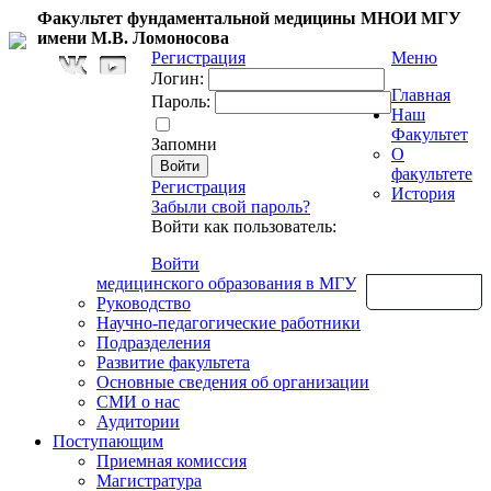
Факультет фундаментальной медицины МНОИ МГУ
имени М.В. Ломоносова
Регистрация
Меню
Логин:
Главная
Пароль:
Наш
Факультет
Запомни
О
факультете
Регистрация
История
Забыли свой пароль?
Войти как пользователь:
Войти
медицинского образования в МГУ
Обратная связь
Руководство
Научно-педагогические работники
Подразделения
Развитие факультета
Основные сведения об организации
СМИ о нас
Аудитории
Поступающим
Приемная комиссия
Магистратура