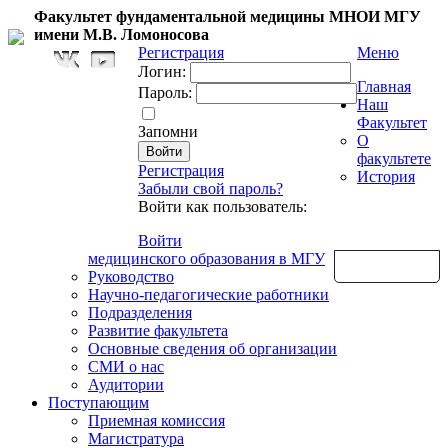
Факультет фундаментальной медицины МНОИ МГУ
имени М.В. Ломоносова
Регистрация
Меню
Логин:
Главная
Пароль:
Наш
Факультет
Запомни
О
факультете
Регистрация
История
Забыли свой пароль?
Войти как пользователь:
Войти
медицинского образования в МГУ
Обратная связь
Руководство
Научно-педагогические работники
Подразделения
Развитие факультета
Основные сведения об организации
СМИ о нас
Аудитории
Поступающим
Приемная комиссия
Магистратура