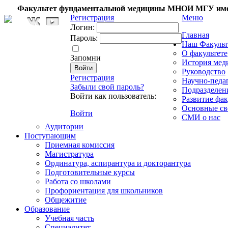
Факультет фундаментальной медицины МНОИ МГУ име
Регистрация
Меню
Логин:
Главная
Пароль:
Наш Факульт
О факультете
Запомни
История мед
Руководство
Регистрация
Научно-педа
Забыли свой пароль?
Подразделен
Войти как пользователь:
Развитие фак
Основные св
Войти
СМИ о нас
Аудитории
Поступающим
Приемная комиссия
Магистратура
Ординатура, аспирантура и докторантура
Подготовительные курсы
Работа со школами
Профориентация для школьников
Общежитие
Образование
Учебная часть
Специалитет