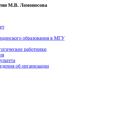
ни М.В. Ломоносова
ет
ицинского образования в МГУ
гогические работники
ия
ультета
едения об организации